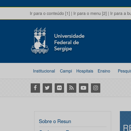
Ir para o conteúdo [1]
|
Ir para o menu [2]
|
Ir para a b
Institucional
Campi
Hospitais
Ensino
Pesqui
Facebook
Twitter
Flickr
RSS
Youtube
Instagram
Sobre o Resun
R