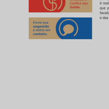
é rea
que p
fisca
e das