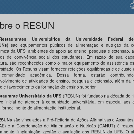
bre o RESUN
Restaurantes Universitários da Universidade Federal d
UNs)
são equipamentos públicos de alimentação e nutrição da 
mica da UFS, ambientes de apoio ao ensino, pesquisa e extensão, 
os de convivência social dos estudantes. Em razão de sua cap
tura, são reconhecidos como o maior equipamento de assistência est
rsidade. Os Resuns visam fornecer refeições equilibradas e de custo 
 comunidade acadêmica. Dessa forma, estarão contribuin
volvimento de atividades de ensino, pesquisa e extensão, além da 
o e favorecimento da formação do ensino superior.
taurante Universitário da UFS
(RESUN) foi fundado na década de 
ivo inicial de atender à comunidade universitária, em especial aos 
 fornecimento de alimentação institucional.
ESUNs
são vinculados à Pró-Reitoria de Ações Afirmativas e Assuntos
E) e a Coordenação de Alimentação e Nutrição (CANUT) é respon
jamento, implantação, gestão e avaliação dos RESUN da UFS. O a