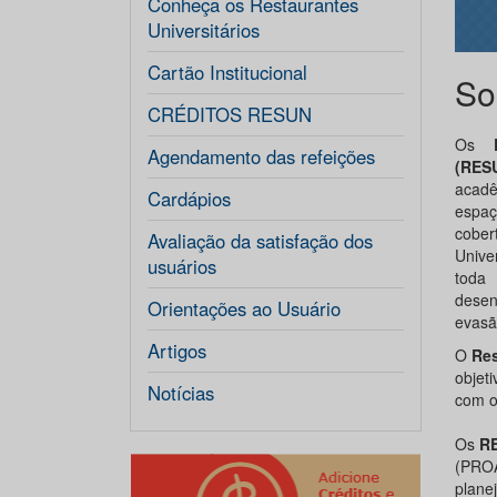
Conheça os Restaurantes
Universitários
Cartão Institucional
So
CRÉDITOS RESUN
Os
Agendamento das refeições
(RES
acadê
Cardápios
espaç
cober
Avaliação da satisfação dos
Unive
usuários
toda
desen
Orientações ao Usuário
evasã
Artigos
O
Res
objet
Notícias
com o
Os
R
(PROA
plane