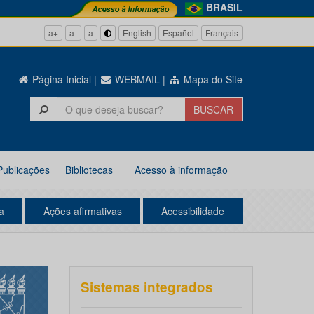
BRASIL
a+
a-
a
English
Español
Français
Página Inicial
|
WEBMAIL
|
Mapa do Site
Publicações
Bibliotecas
Acesso à informação
a
Ações afirmativas
Acessibilidade
Sistemas integrados