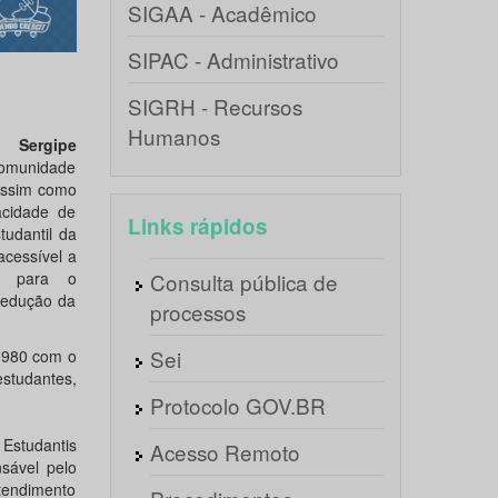
SIGAA - Acadêmico
SIPAC - Administrativo
SIGRH - Recursos
Humanos
e Sergipe
comunidade
assim como
acidade de
Links rápidos
udantil da
acessível a
do para o
Consulta pública de
redução da
processos
Sei
1980 com o
estudantes,
Protocolo GOV.BR
 Estudantis
Acesso Remoto
sável pelo
tendimento